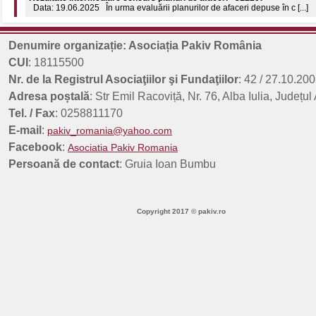
8 aprilie 2026 - Ziua Internațională a Romilor 55 de ani de la declararea nați
Rezultate finale concurs planuri de afaceri - 312197 - Sesiunea a 3-a
Data: 18.09.2025 În urma evaluării planurilor de afaceri depuse în c [...]
Denumire organizație: Asociația Pakiv România
Rezultate intermediare concurs planuri de afaceri - 312197 - Sesiunea a
CUI
: 18115500
Data: 17.09.2025 În urma evaluării planurilor de afaceri depuse în c [...]
Nr. de la Registrul Asociaţiilor şi Fundaţiilor
: 42 / 27.10.200
Adresa poștală
: Str Emil Racoviță, Nr. 76, Alba Iulia, Județul
Tel. / Fax
: 0258811170
E-mail
:
pakiv_romania@yahoo.com
Facebook
:
Asociatia Pakiv Romania
Persoană de contact
: Gruia Ioan Bumbu
Copyright 2017 © pakiv.ro