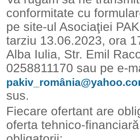
conformitate cu formulare
pe site-ul Asociaţiei P
tarziu 13.06.2023, ora 17
Alba Iulia, Str. Emil Raco
0258811170 sau pe e-mai
pakiv_românia@yahoo.c
sus.
Fiecare ofertant are obl
oferta tehnico-financia
obligatorii: