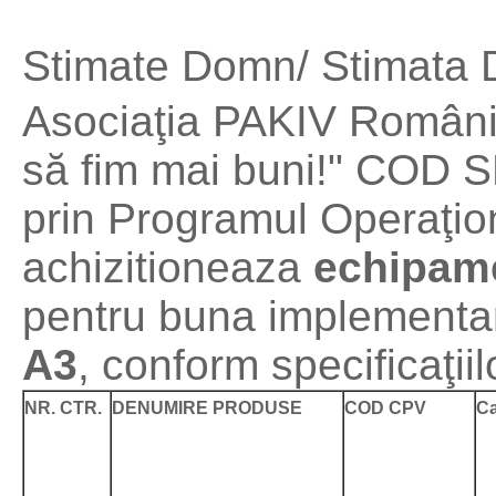
Stimate Domn/ Stimata
Asociaţia PAKIV România,
să fim mai buni!" COD S
prin Programul Operaţio
achizitioneaza
echipame
pentru buna implementare 
A3
, conform specificaţii
NR. CTR.
DENUMIRE PRODUSE
COD CPV
Ca