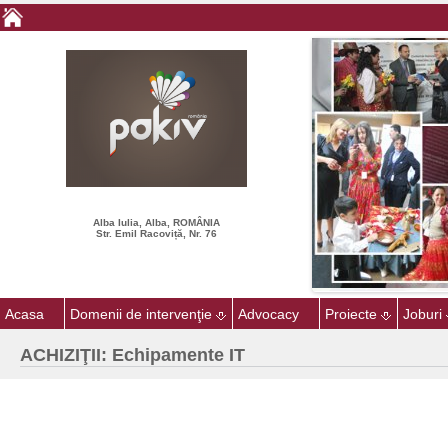
Alba Iulia, Alba, ROMÂNIA
Str. Emil Racoviță, Nr. 76
Acasa
Domenii de intervenţie
Advocacy
Proiecte
Joburi
ACHIZIŢII: Echipamente IT