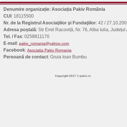
8 aprilie 2026 - Ziua Internațională a Romilor 55 de ani de la declararea nați
Denumire organizație: Asociația Pakiv România
Rezultate finale concurs planuri de afaceri - 312197 - Sesiunea a 3-a
Data: 18.09.2025 În urma evaluării planurilor de afaceri depuse în c [...]
CUI
: 18115500
Nr. de la Registrul Asociaţiilor şi Fundaţiilor
: 42 / 27.10.200
Adresa poștală
: Str Emil Racoviță, Nr. 76, Alba Iulia, Județul
Tel. / Fax
: 0258811170
E-mail
:
pakiv_romania@yahoo.com
Facebook
:
Asociatia Pakiv Romania
Persoană de contact
: Gruia Ioan Bumbu
Copyright 2017 © pakiv.ro