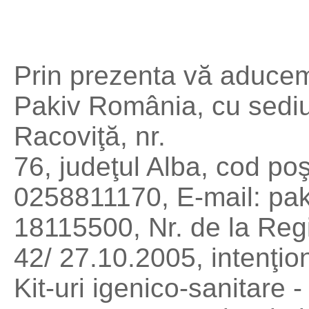
Prin prezenta vă aducem
Pakiv România, cu sediul 
Racoviţă, nr.
76, judeţul Alba, cod po
0258811170, E-mail: p
18115500, Nr. de la Regis
42/ 27.10.2005, intenţio
Kit-uri igenico-sanitare -