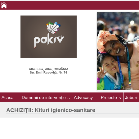
Alba Iulia, Alba, ROMÂNIA
Str. Emil Racoviță, Nr. 76
Acasa
Domenii de intervenţie
Advocacy
Proiecte
Joburi
ACHIZIŢII: Kituri igienico-sanitare