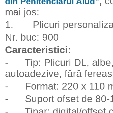
,
c
din Penitenciarul Aiud"
mai jos:
1. Plicuri personaliza
Nr. buc: 900
Caracteristici:
- Tip: Plicuri DL, albe,
autoadezive, fără fereas
- Format: 220 x 110 
- Suport ofset de 80-
- Tipar: digital/offset c