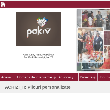
Alba Iulia, Alba, ROMÂNIA
Str. Emil Racoviță, Nr. 76
Acasa
Domenii de intervenţie
Advocacy
Proiecte
Joburi
ACHIZIŢII: Plicuri personalizate