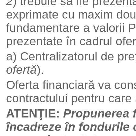
2
) trebuie să fie prezenta
exprimate cu maxim dou
fundamentare a valorii Pr
prezentate în cadrul ofer
a) Centralizatorul de preţ
ofertă
).
Oferta financiară va co
contractului pentru care
ATENŢIE:
Propunerea f
încadreze în fondurile c