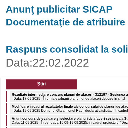
Anunţ publicitar SICAP
Documentaţie de atribuire
Raspuns consolidat la solici
Data:22:02.2022
Ştiri
Modificare în cadrul rezultatelor finale ale concursului de planuri de afa
Data: 12.09.2025 Domunul Oltean Ionel Raul, declarat câștigător în cadrul c
Anunț concurs de evaluare și selectare planuri de afaceri sesiunea a 3-
Data: 11.09.2025 În perioada 15.09-19.09.2025, în cadrul proiectului "Dezvol
Rezultate intermediare concurs planuri de afaceri - 312207
Data: 19.06.2025 În urma evaluării planurilor de afaceri depuse în c [...]