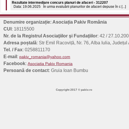
Comunicat de presă: 8 aprilie 2026 - Ziua internațională a Romilor
8 aprilie 2026 - Ziua Internațională a Romilor 55 de ani de la declararea nați
Rezultate finale concurs planuri de afaceri - 312197 - Sesiunea a 3-a
Data: 18.09.2025 În urma evaluării planurilor de afaceri depuse în c [...]
Denumire organizație: Asociația Pakiv România
Rezultate intermediare concurs planuri de afaceri - 312197 - Sesiunea a
CUI
: 18115500
Data: 17.09.2025 În urma evaluării planurilor de afaceri depuse în c [...]
Nr. de la Registrul Asociaţiilor şi Fundaţiilor
: 42 / 27.10.200
Adresa poștală
: Str Emil Racoviță, Nr. 76, Alba Iulia, Județul
Tel. / Fax
: 0258811170
E-mail
:
pakiv_romania@yahoo.com
Facebook
:
Asociatia Pakiv Romania
Persoană de contact
: Gruia Ioan Bumbu
Copyright 2017 © pakiv.ro