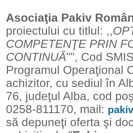
Asociaţia Pakiv Român
proiectului cu titlul: ,,
OP
COMPETENŢE PRIN F
CONTINUĂ
"", Cod SMIS
Programul Operaţional C
achizitor, cu sediul în Alb
76, judeţul Alba, cod po
0258-811170, mail:
paki
să depuneţi oferta şi doc