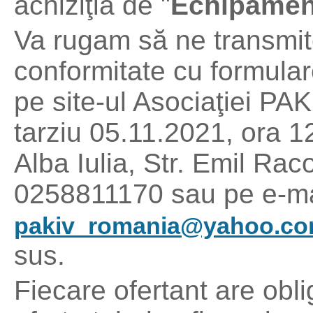
achiziţia de "
Echipamen
Va rugam să ne transmitet
conformitate cu formulare
pe site-ul Asociaţiei P
tarziu 05.11.2021, ora 12
Alba Iulia, Str. Emil Raco
0258811170 sau pe e-mai
pakiv_romania@yahoo.c
sus.
Fiecare ofertant are obl