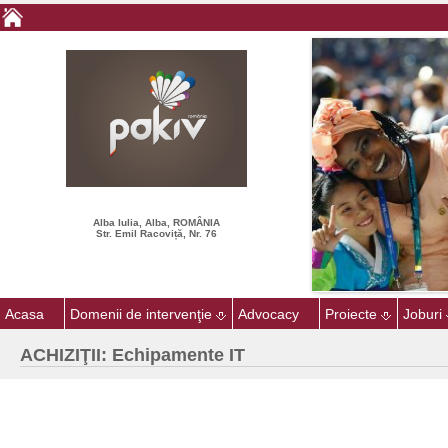
Alba Iulia, Alba, ROMÂNIA
Str. Emil Racoviță, Nr. 76
Acasa
Domenii de intervenţie
Advocacy
Proiecte
Joburi
ACHIZIŢII: Echipamente IT