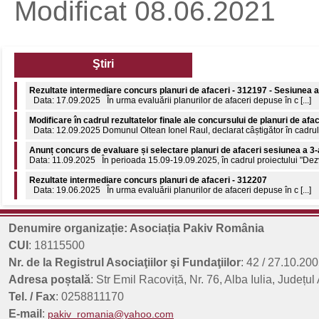
Modificat 08.06.2021
Ştiri
Rezultate intermediare concurs planuri de afaceri - 312197 - Sesiunea a
Data: 17.09.2025 În urma evaluării planurilor de afaceri depuse în c [...]
Modificare în cadrul rezultatelor finale ale concursului de planuri de afa
Data: 12.09.2025 Domunul Oltean Ionel Raul, declarat câștigător în cadrul c
Anunț concurs de evaluare și selectare planuri de afaceri sesiunea a 3-
Data: 11.09.2025 În perioada 15.09-19.09.2025, în cadrul proiectului "Dezvol
Rezultate intermediare concurs planuri de afaceri - 312207
Data: 19.06.2025 În urma evaluării planurilor de afaceri depuse în c [...]
Comunicat de presă: 8 aprilie 2026 - Ziua internațională a Romilor
8 aprilie 2026 - Ziua Internațională a Romilor 55 de ani de la declararea nați
Denumire organizație: Asociația Pakiv România
Rezultate finale concurs planuri de afaceri - 312197 - Sesiunea a 3-a
CUI
: 18115500
Data: 18.09.2025 În urma evaluării planurilor de afaceri depuse în c [...]
Nr. de la Registrul Asociaţiilor şi Fundaţiilor
: 42 / 27.10.200
Adresa poștală
: Str Emil Racoviță, Nr. 76, Alba Iulia, Județul
Tel. / Fax
: 0258811170
E-mail
:
pakiv_romania@yahoo.com