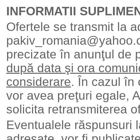
INFORMATII SUPLIME
Ofertele se transmit la 
pakiv_romania@yahoo.com
precizate în anunţul de p
după data şi ora comunic
considerare
. În cazul î
vor avea preţuri egale, 
solicita retransmiterea of
Eventualele răspunsuri la 
adresate, vor fi publicat