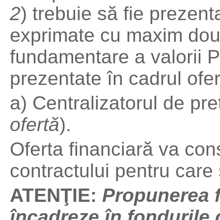
2
) trebuie să fie prezenta
exprimate cu maxim dou
fundamentare a valorii Pr
prezentate în cadrul ofer
a) Centralizatorul de preţ
ofertă
).
Oferta financiară va co
contractului pentru care
ATENŢIE:
Propunerea f
încadreze în fondurile c