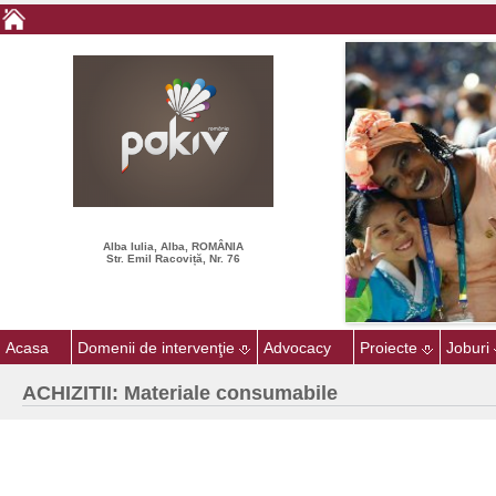
Alba Iulia, Alba, ROMÂNIA
Str. Emil Racoviță, Nr. 76
Acasa
Domenii de intervenţie
Advocacy
Proiecte
Joburi
ACHIZITII: Materiale consumabile