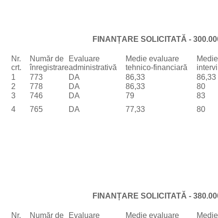
FINANȚARE SOLICITATĂ - 300.00
Nr.
Număr de
Evaluare
Medie evaluare
Medie
crt.
înregistrare
administrativă
tehnico-financiară
interv
1
773
DA
86,33
86,33
2
778
DA
86,33
80
3
746
DA
79
83
4
765
DA
77,33
80
FINANȚARE SOLICITATĂ - 380.00
Nr.
Număr de
Evaluare
Medie evaluare
Medie