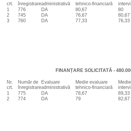
crt.
înregistrare
administrativă
tehnico-financiară
interv
1
776
DA
80,67
80
2
745
DA
76,67
80,67
3
760
DA
77,33
76,33
FINANȚARE SOLICITATĂ - 480.00
Nr.
Număr de
Evaluare
Medie evaluare
Medie
crt.
înregistrare
administrativă
tehnico-financiară
interv
1
775
DA
78,67
89,33
2
774
DA
79
82,67