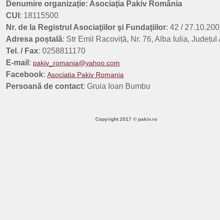
Denumire organizație: Asociația Pakiv România
Rezultate finale concurs planuri de afaceri - 312197 - Sesiunea a 3-a
CUI
: 18115500
Data: 18.09.2025 În urma evaluării planurilor de afaceri depuse în c [...]
Nr. de la Registrul Asociaţiilor şi Fundaţiilor
: 42 / 27.10.200
Adresa poștală
: Str Emil Racoviță, Nr. 76, Alba Iulia, Județul
Tel. / Fax
: 0258811170
E-mail
:
pakiv_romania@yahoo.com
Facebook
:
Asociatia Pakiv Romania
Persoană de contact
: Gruia Ioan Bumbu
Copyright 2017 © pakiv.ro