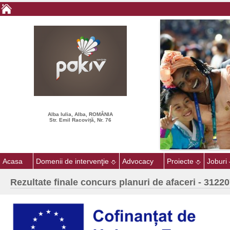
Alba Iulia, Alba, ROMÂNIA
Str. Emil Racoviță, Nr. 76
Acasa
Domenii de intervenţie
Advocacy
Proiecte
Joburi
Rezultate finale concurs planuri de afaceri - 31220