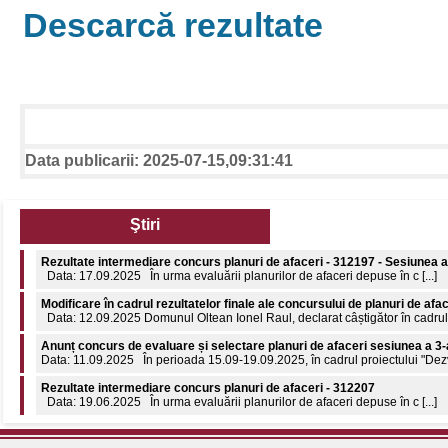
Descarcă rezultate
Data publicarii: 2025-07-15,09:31:41
Ştiri
Rezultate intermediare concurs planuri de afaceri - 312197 - Sesiunea a
Data: 17.09.2025 În urma evaluării planurilor de afaceri depuse în c [...]
Modificare în cadrul rezultatelor finale ale concursului de planuri de afa
Data: 12.09.2025 Domunul Oltean Ionel Raul, declarat câștigător în cadrul c
Anunț concurs de evaluare și selectare planuri de afaceri sesiunea a 3-
Data: 11.09.2025 În perioada 15.09-19.09.2025, în cadrul proiectului "Dezvol
Rezultate intermediare concurs planuri de afaceri - 312207
Data: 19.06.2025 În urma evaluării planurilor de afaceri depuse în c [...]
Comunicat de presă: 8 aprilie 2026 - Ziua internațională a Romilor
8 aprilie 2026 - Ziua Internațională a Romilor 55 de ani de la declararea nați