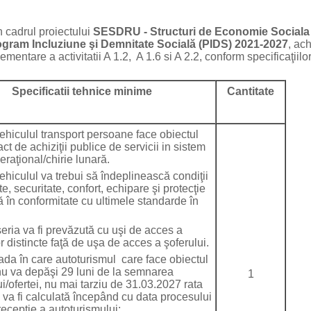
 cadrul proiectului
SESDRU - Structuri de Economie Sociala 
gram Incluziune şi Demnitate Socială (PIDS) 2021-2027
, ac
mentare a activitatii A 1.2, A 1.6 si A 2.2, conform specificaţiil
Specificatii tehnice minime
Cantitate
iculul transport persoane face obiectul
ct de achiziţii publice de servicii in sistem
eraţional/chirie lunară.
culul va trebui să îndeplinească condiţii
ate, securitate, confort, echipare şi protecţie
 în conformitate cu ultimele standarde în
ia va fi prevăzută cu uşi de acces a
r distincte faţă de uşa de acces a şoferului.
a în care autoturismul care face obiectul
 nu va depăşi 29 luni de la semnarea
1
ui/ofertei, nu mai tarziu de 31.03.2027 rata
 va fi calculată începând cu data procesului
recepţie a autoturismului;