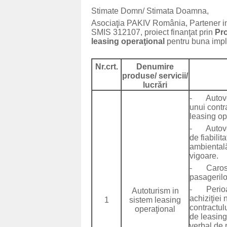
Stimate Domn/ Stimata Doamna,
Asociaţia PAKIV România, Partener in
SMIS 312107, proiect finanţat prin
Pro
leasing operaţional
pentru buna imple
Nr.crt.
Denumire
produse/ servicii/
lucrări
- Autoveh
unui contra
leasing op
- Autovehi
de fiabilit
ambientală
vigoare.
- Caroser
pasagerilo
- Perioad
Autoturism in
achiziţiei
1
sistem leasing
contractul
operaţional
de leasing
verbal de 