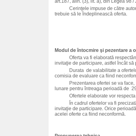
art.187, alin. (3), lit. a), din Legea 98 
Cerinţele impuse de către autoritatea
trebuie să le îndeplinească oferta.
Modul de întocmire şi pezentare a o
Oferta va fi elaborată respectând ordi
invitaţie de participare, astfel încât să
Durata de valabilitate a ofertelor va
comisia de evaluare ca fiind neconfo
Prezentarea ofertei se va face, indic
lunare pentru întreaga perioadă de 29 
Ofertele elaborate vor respecta în to
În cadrul ofertelor va fi precizată ş
invitaţie de participare. Orice perioa
acelei oferte ca fiind neconformă.
Propunerea tehnica