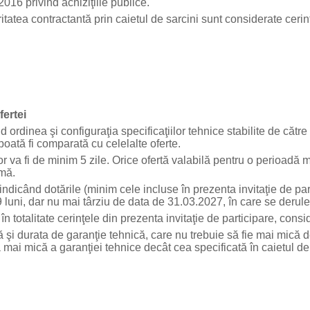
/ 2016 privind achiziţiile publice.
 contractantă prin caietul de sarcini sunt considerate cerinţe
fertei
nea şi configuraţia specificaţiilor tehnice stabilite de către 
 poată fi comparată cu celelalte oferte.
 fi de minim 5 zile. Orice ofertă valabilă pentru o perioadă ma
rmă.
ând dotările (minim cele incluse în prezenta invitaţie de parti
luni, dar nu mai târziu de data de 31.03.2027, în care se derule
talitate cerinţele din prezenta invitaţie de participare, consi
i durata de garanţie tehnică, care nu trebuie să fie mai mică 
dă mai mică a garanţiei tehnice decât cea specificată în caietul d