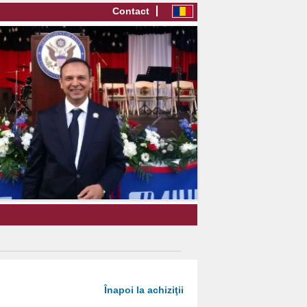
Contact
Înapoi la achiziţii