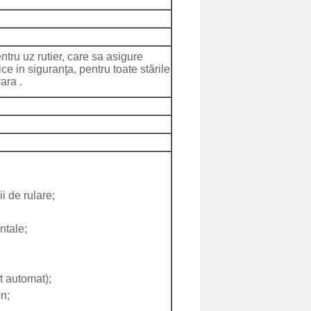
ntru uz rutier, care sa asigure
ce in siguranţa, pentru toate stările
ara .
 de rulare;
ntale;
t automat);
n;