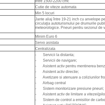
Intre 1500-2200 cmc
Cutie de viteze automata
Min 5 locuri
Jante aliaj între 19-21 inch cu anvelope pe
circulaţia autoturismului pe drumurile publi
meteorologice. Pneuri pentru sezonul de v
Minim Euro 6
Servo asistata
Centralizata
- Servicii la distanta;
- Servicii de navigare;
- Asistent activ pentru mentinerea benzii
- Asistent activ directie;
- Avetizare si atenuare a coliziunilor fro
- Airbag central
- Sistem monitorizare presiune pneuri;
- Asistent activ de limitare a vitezei(pilo
- Sistem de control a emisiilor de carbo