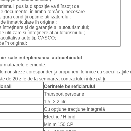
smul pus la dispoziţie va fi însoţit de
le documente, în limba română, necesare
igura condiţii optime utilizatorului:
l de înmatriculare în original;
 întreţinere şi de garanţie al autoturismului;
 utilizare şi întreţinere al autoturismului;
facultativa auto tip CASCO;
e în original;
uie sale indeplineasca autovehiculul
a urmatoarele elemente:
emonstreze corespondenţa propunerii tehnice cu specificaţiile in
e de 20 zile de la semnarea contractului între părţi.
ionali
Cerinţele beneficiarului
Transport persoane
1.5- 2.2 litri
Cu opţiune tracţiune integrală
Electric / Hibrid
Minim 150 CP