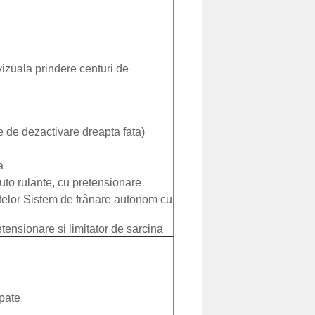
zuala prindere centuri de
e de dezactivare dreapta fata)
a
to rulante, cu pretensionare
elor Sistem de frânare autonom cu
ensionare si limitator de sarcina
spate