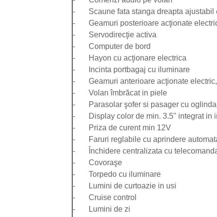
- Scaune fata stanga dreapta ajustabil e
- Geamuri posterioare acţionate electri
- Servodirecţie activa
- Computer de bord
- Hayon cu acţionare electrica
- Incinta portbagaj cu iluminare
- Geamuri anterioare acţionate electric,
- Volan îmbrăcat in piele
- Parasolar şofer si pasager cu oglinda
- Display color de min. 3.5" integrat in 
- Priza de curent min 12V
- Faruri reglabile cu aprindere automat
- Închidere centralizata cu telecomand
- Covoraşe
- Torpedo cu iluminare
- Lumini de curtoazie in usi
- Cruise control
- Lumini de zi