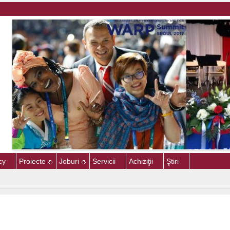
cy
Proiecte
Joburi
Servicii
Achiziţii
Ştiri