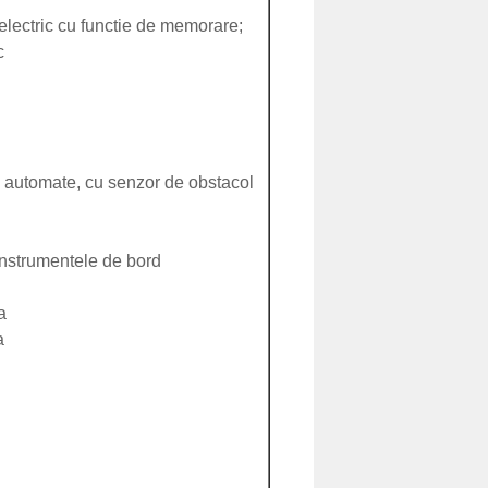
lectric cu functie de memorare;
c
 automate, cu senzor de obstacol
instrumentele de bord
a
a