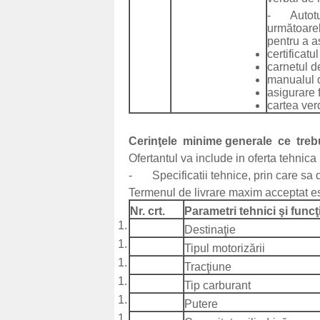
- Autoturi
următoare
pentru a as
certificatu
carnetul de
manualul de
asigurare 
cartea verd
Cerinţele minime generale ce treb
Ofertantul va include in oferta tehnic
- Specificatii tehnice, prin care sa d
Termenul de livrare maxim acceptat est
Nr.
crt.
Parametri tehnici şi funcţ
Destinaţie
Tipul motorizării
Tracţiune
Tip carburant
Putere