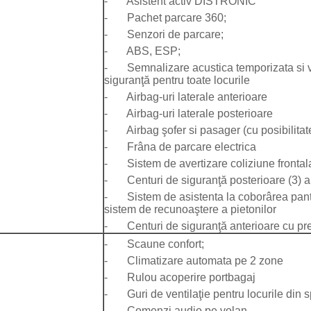
- Asistent activ DISTRONIC
- Pachet parcare 360;
- Senzori de parcare;
- ABS, ESP;
- Semnalizare acustica temporizata si vi
siguranţă pentru toate locurile
- Airbag-uri laterale anterioare
- Airbag-uri laterale posterioare
- Airbag şofer si pasager (cu posibilitat
- Frâna de parcare electrica
- Sistem de avertizare coliziune frontal
- Centuri de siguranţă posterioare (3) au
- Sistem de asistenta la coborârea pant
sistem de recunoaştere a pietonilor
- Centuri de siguranţă anterioare cu pret
- Scaune confort;
- Climatizare automata pe 2 zone
- Rulou acoperire portbagaj
- Guri de ventilaţie pentru locurile din 
- Comenzi audio pe volan