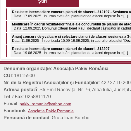
Ştiri
Rezultate intermediare concurs planuri de afaceri - 312197 - Sesiunea a
Data: 17.09.2025 În urma evaluării planurilor de afaceri depuse în c [...]
Modificare în cadrul rezultatelor finale ale concursului de planuri de afa
Data: 12.09.2025 Domunul Oltean Ionel Raul, declarat câștigător în cadrul c
Anunț concurs de evaluare și selectare planuri de afaceri sesiunea a 3-
Data: 11.09.2025 În perioada 15.09-19.09.2025, în cadrul proiectului "Dezvol
Rezultate intermediare concurs planuri de afaceri - 312207
Data: 19.06.2025 În urma evaluării planurilor de afaceri depuse în c [...]
Comunicat de presă: 8 aprilie 2026 - Ziua internațională a Romilor
8 aprilie 2026 - Ziua Internațională a Romilor 55 de ani de la declararea nați
Denumire organizație: Asociația Pakiv România
Rezultate finale concurs planuri de afaceri - 312197 - Sesiunea a 3-a
CUI
: 18115500
Data: 18.09.2025 În urma evaluării planurilor de afaceri depuse în c [...]
Nr. de la Registrul Asociaţiilor şi Fundaţiilor
: 42 / 27.10.200
Adresa poștală
: Str Emil Racoviță, Nr. 76, Alba Iulia, Județul
Tel. / Fax
: 0258811170
E-mail
:
pakiv_romania@yahoo.com
Facebook
:
Asociatia Pakiv Romania
Persoană de contact
: Gruia Ioan Bumbu