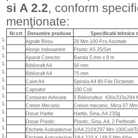
si A 2.2
, conform specifi
menţionate:
Nr.crt
Denumire produse
Specificatii tehnice
Agrafe Birou
28 Mm 100 Pcs Asortate
Alonje indosariere
Plastic A5 25/Set
Aparat Corector
Banda 5 mm x 8 m
Biblioraft A4
50 mm
Biblioraft A4
75 mm
Caiet A4
Spirala A4 80 File Dictando
Capsator
100 Coli
Container Arhivare
5 Bibliorafturi 430x333x294
Creion Mecanic
Creion mecanic, Mina 07 Mm
Dosar Hartie
Hartie, Sina, A4 230g
Dosar Plastic
Plastic, Sina, A4, 2 Perforatii
Etichete Autoadezive
1/A4 210X297 Mm 100Coli/T
Etichete Autoadezive
2/A4 210 X 148.5 Mm Albe