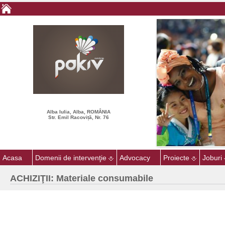
Alba Iulia, Alba, ROMÂNIA
Str. Emil Racoviță, Nr. 76
Acasa
Domenii de intervenţie
Advocacy
Proiecte
Joburi
ACHIZIŢII: Materiale consumabile