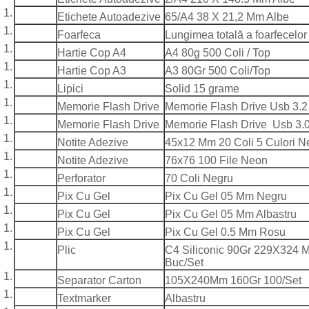
Etichete Autoadezive
65/A4 38 X 21,2 Mm Albe
Foarfeca
Lungimea totală a foarfecelor
Hartie Cop A4
A4 80g 500 Coli / Top
Hartie Cop A3
A3 80Gr 500 Coli/Top
Lipici
Solid 15 grame
Memorie Flash Drive
Memorie Flash Drive Usb 3.2
Memorie Flash Drive
Memorie Flash Drive Usb 3.
Notite Adezive
45x12 Mm 20 Coli 5 Culori 
Notite Adezive
76x76 100 File Neon
Perforator
70 Coli Negru
Pix Cu Gel
Pix Cu Gel 05 Mm Negru
Pix Cu Gel
Pix Cu Gel 05 Mm Albastru
Pix Cu Gel
Pix Cu Gel 0.5 Mm Rosu
Plic
C4 Siliconic 90Gr 229X324 
Buc/Set
Separator Carton
105X240Mm 160Gr 100/Set
Textmarker
Albastru