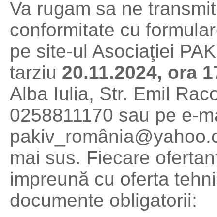
Va rugam sa ne transmitet
conformitate cu formulare
pe site-ul Asociaţiei PA
tarziu
20.11.2024, ora 1
Alba Iulia, Str. Emil Raco
0258811170 sau pe e-mai
pakiv_românia@yahoo.co
mai sus. Fiecare ofertan
impreună cu oferta tehni
documente obligatorii: