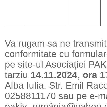
Va rugam sa ne transmitet
conformitate cu formulare
pe site-ul Asociaţiei PA
tarziu
14.11.2024, ora 1
Alba Iulia, Str. Emil Raco
0258811170 sau pe e-mai
pakiv_românia@yahoo.co