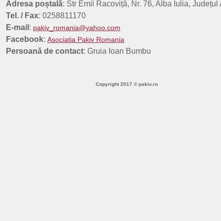
Adresa poștală
: Str Emil Racoviță, Nr. 76, Alba Iulia, Județul
Tel. / Fax
: 0258811170
E-mail
:
pakiv_romania@yahoo.com
Facebook
:
Asociatia Pakiv Romania
Persoană de contact
: Gruia Ioan Bumbu
Copyright 2017 © pakiv.ro