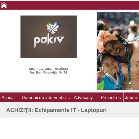
Alba Iulia, Alba, ROMÂNIA
Str. Emil Racoviță, Nr. 76
Acasa
Domenii de intervenţie
Advocacy
Proiecte
Joburi
ACHIZIŢII: Echipamente IT - Laptopuri