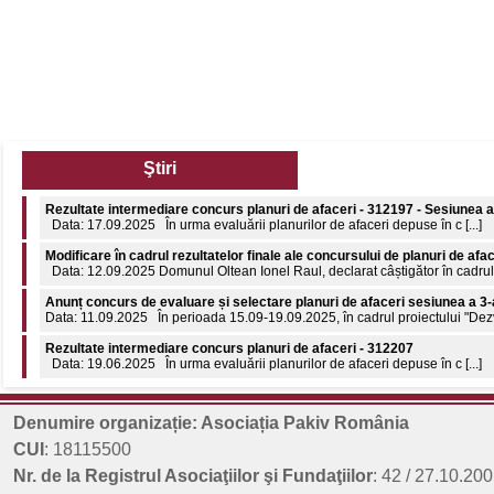
Ştiri
Rezultate intermediare concurs planuri de afaceri - 312197 - Sesiunea a
Data: 17.09.2025 În urma evaluării planurilor de afaceri depuse în c [...]
Modificare în cadrul rezultatelor finale ale concursului de planuri de afa
Data: 12.09.2025 Domunul Oltean Ionel Raul, declarat câștigător în cadrul c
Anunț concurs de evaluare și selectare planuri de afaceri sesiunea a 3-
Data: 11.09.2025 În perioada 15.09-19.09.2025, în cadrul proiectului "Dezvol
Rezultate intermediare concurs planuri de afaceri - 312207
Data: 19.06.2025 În urma evaluării planurilor de afaceri depuse în c [...]
Comunicat de presă: 8 aprilie 2026 - Ziua internațională a Romilor
8 aprilie 2026 - Ziua Internațională a Romilor 55 de ani de la declararea nați
Denumire organizație: Asociația Pakiv România
Rezultate finale concurs planuri de afaceri - 312197 - Sesiunea a 3-a
CUI
: 18115500
Data: 18.09.2025 În urma evaluării planurilor de afaceri depuse în c [...]
Nr. de la Registrul Asociaţiilor şi Fundaţiilor
: 42 / 27.10.200